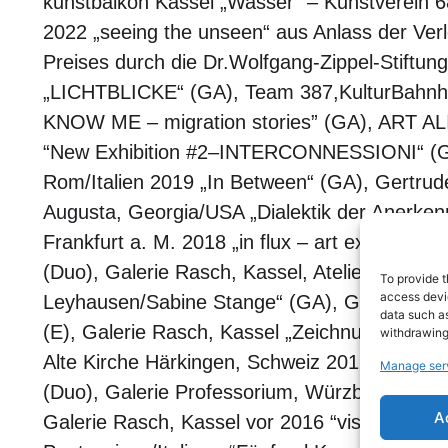
kunstbalkon Kassel „Wasser“ – Kunstverein 6
2022 „seeing the unseen“ aus Anlass der Verl
Preises durch die Dr.Wolfgang-Zippel-Stiftun
„LICHTBLICKE“ (GA), Team 387,KulturBahnh
KNOW ME – migration stories” (GA), ART AL
“New Exhibition #2–INTERCONNESSIONI“ (GA)
Rom/Italien 2019 „In Between“ (GA), Gertrude 
Augusta, Georgia/USA „Dialektik der Anerken
Frankfurt a. M. 2018 „in flux – art exchange
(Duo), Galerie Rasch, Kassel, Atelier Mills, LA
To provide t
access devic
Leyhausen/Sabine Stange“ (GA), Galerie Rasc
data such as
(E), Galerie Rasch, Kassel „Zeichnung – Skulp
withdrawing
Alte Kirche Härkingen, Schweiz 2016 „das in
Manage ser
(Duo), Galerie Professorium, Würzburg „S
A
Galerie Rasch, Kassel vor 2016 “visualizzazio