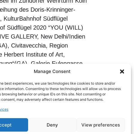
8elf im Zündorfer Wehrturm Köln
eihung des Doris-Krinninger-
g, KulturBahnhof Südflügel
of Südflügel 2020 “YOU (WILL)
IVE GALLERY, New Delhi/Indien
, Civitavecchia, Region
Herbert Institute of Art,
nung“(GA), Galerie Eulengasse,
Manage Consent
 between Kassel and Los Angeles“
 „Adele Mills/Karl
he best experiences, we use technologies like cookies to store and/or
e information. Consenting to these technologies will allow us to process
h, Kassel 2017 „Licht – Bilder“
 browsing behavior or unique IDs on this site. Not consenting or
tur – Malerei – Fotografie“ (GA),
 consent, may adversely affect certain features and functions.
nen aussen – das aussen innen“
vices
TANGE – APEL – KADILLARI“ (GA),
ccept
Deny
View preferences
ne” (Duo), Galleria Barbagianna,