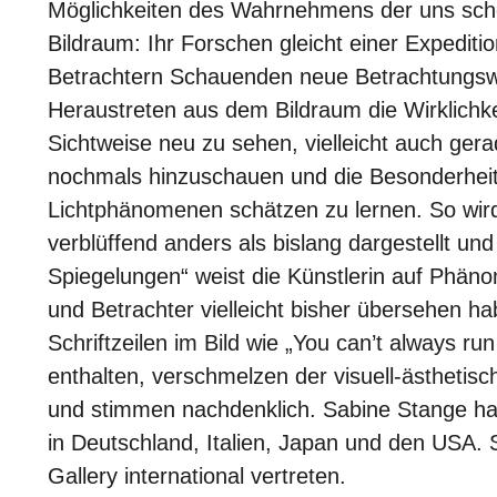
Möglichkeiten des Wahrnehmens der uns sch
Bildraum: Ihr Forschen gleicht einer Expedit
Betrachtern Schauenden neue Betrachtungsw
Heraustreten aus dem Bildraum die Wirklichke
Sichtweise neu zu sehen, vielleicht auch ger
nochmals hinzuschauen und die Besonderhei
Lichtphänomenen schätzen zu lernen. So wird
verblüffend anders als bislang dargestellt u
Spiegelungen“ weist die Künstlerin auf Phäno
und Betrachter vielleicht bisher übersehen hab
Schriftzeilen im Bild wie „You can’t always ru
enthalten, verschmelzen der visuell-ästhetisc
und stimmen nachdenklich. Sabine Stange hat b
in Deutschland, Italien, Japan und den USA. 
Gallery international vertreten.