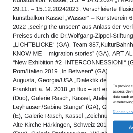
Kunstbalkon, Kassel, 3.5. – 14.6.2024 „TRA
29.11. – 15.12.20242023 „Verschleierte Illusi
kunstbalkon Kassel „Wasser“ – Kunstverein 6
2022 „seeing the unseen“ aus Anlass der Verl
Preises durch die Dr.Wolfgang-Zippel-Stiftun
„LICHTBLICKE“ (GA), Team 387,KulturBahnh
KNOW ME – migration stories” (GA), ART AL
“New Exhibition #2–INTERCONNESSIONI“ (GA)
Rom/Italien 2019 „In Between“ (GA), Gertrude 
Augusta, Georgia/USA „Dialektik der Anerken
To provide t
Frankfurt a. M. 2018 „in flux – art exchange
access devic
data such as
(Duo), Galerie Rasch, Kassel, Atelier Mills, LA
withdrawing
Leyhausen/Sabine Stange“ (GA), Galerie Rasc
Dienste ver
(E), Galerie Rasch, Kassel „Zeichnung – Skulp
Alte Kirche Härkingen, Schweiz 2016 „das in
A