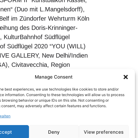
NSFORM II“ Kunstbalkon Kassel,
onen“ (Duo mit L.Mangelsdorff),
8elf im Zündorfer Wehrturm Köln
eihung des Doris-Krinninger-
g, KulturBahnhof Südflügel
of Südflügel 2020 “YOU (WILL)
IVE GALLERY, New Delhi/Indien
, Civitavecchia, Region
Herbert Institute of Art,
Manage Consent
nung“(GA), Galerie Eulengasse,
he best experiences, we use technologies like cookies to store and/or
 between Kassel and Los Angeles“
e information. Consenting to these technologies will allow us to process
 browsing behavior or unique IDs on this site. Not consenting or
 „Adele Mills/Karl
 consent, may adversely affect certain features and functions.
h, Kassel 2017 „Licht – Bilder“
walten
tur – Malerei – Fotografie“ (GA),
nen aussen – das aussen innen“
ccept
Deny
View preferences