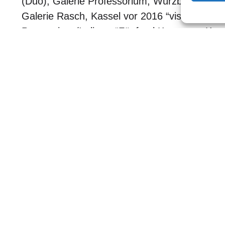
(Duo), Galerie Professorium, Würzburg „S
Galerie Rasch, Kassel vor 2016 “visualizzazio
Pontassieve/Italien • “Fünfmal Kunst aus Kas
maxipark, Hamm • „Atmosphären II „(G), Rem
Philippsruhe, Hanau • „ZeitZeichen“ (Duo), R
Philippsruhe, Hanau • „La Lunatiche“ (GA), G
Pontassieve/Italien • „La Luna“ (GA), Palazzo
Pretorio, Certaldo Alto/Italien • „Internationa
Openair Expressions Group, Tokio und Kawag
Frauenmuseum Bonn • „Könnt ich zum Augenb
Theatergemeinde, Bonn
y All rights
Impressum
Ko