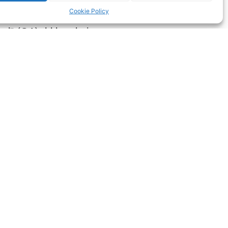
TANGE – APEL – KADILLARI“ (GA),
Cookie Policy
ne” (Duo), Galleria Barbagianna,
sel“ (GA), hkb galerie am
isengalerie im Schloß
emisengalerie im Schloß
alleria Barbagianna,
 Panciatici, Florenz und Palazzo
l Openair Expressions HIKI“ (GA),
oe/Japan • „Scenic Spots“ (GA),
licke sagen… „(E),
ntakt