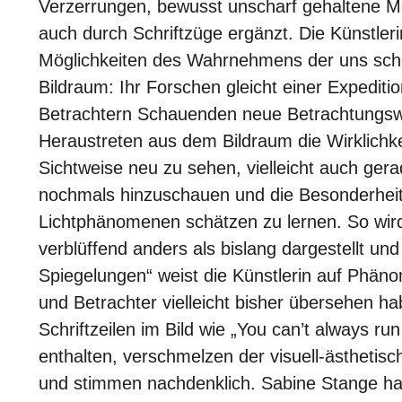
Verzerrungen, bewusst unscharf gehaltene
auch durch Schriftzüge ergänzt. Die Künstleri
Möglichkeiten des Wahrnehmens der uns sch
Bildraum: Ihr Forschen gleicht einer Expedit
Betrachtern Schauenden neue Betrachtungsw
Heraustreten aus dem Bildraum die Wirklichke
Sichtweise neu zu sehen, vielleicht auch ger
nochmals hinzuschauen und die Besonderhei
Lichtphänomenen schätzen zu lernen. So wird
verblüffend anders als bislang dargestellt u
Spiegelungen“ weist die Künstlerin auf Phäno
und Betrachter vielleicht bisher übersehen hab
Schriftzeilen im Bild wie „You can’t always ru
enthalten, verschmelzen der visuell-ästhetisc
und stimmen nachdenklich. Sabine Stange hat b