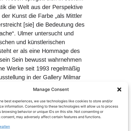
ik die Welt aus der Perspektive
 der Kunst die Farbe „als Mittler
rstreicht [sie] die Bedeutung des
ache“. Ulmer untersucht und
schen und künstlerischen
rsteht er als eine Hommage des
 sein Sein bewusst wahrnehmen
eine Werke seit 1993 regelmäßig
sstellung in der Gallery Milmar
international von der LDXArt
Manage Consent
he best experiences, we use technologies like cookies to store and/or
e information. Consenting to these technologies will allow us to process
 browsing behavior or unique IDs on this site. Not consenting or
r Bank Zweigstelle Marienplatz,
 consent, may adversely affect certain features and functions.
n, Dresdner Bank Zweigstelle
walten