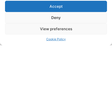
Autors bzw. Erstellers. Downloads und
Accept
Kopien dieser Seite sind nur für den privaten,
Deny
nicht kommerziellen Gebrauch gestattet.
Soweit die Inhalte auf dieser Seite nicht vom
View preferences
Betreiber erstellt wurden, werden die
Cookie Policy
Urheberrechte Dritter beachtet.
Insbesondere werden Inhalte Dritter als
solche gekennzeichnet. Sollten Sie trotzdem
auf eine Urheberrechtsverletzung
aufmerksam werden, bitten wir um einen
entsprechenden Hinweis. Bei Bekanntwerden
von Rechtsverletzungen werden wir derartige
Inhalte umgehend entfernen