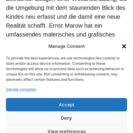
die Umgebung mit dem staunenden Blick des
Kindes neu erfasst und die damit eine neue
Realität schafft. Ernst Marow hat ein
umfassendes malerisches und grafisches
Werk geschaffen. Erst kürzlich hat er 105
Manage Consent
Radierungen zur Odyssee fertig gestellt.
To provide the best experiences, we use technologies like cookies to
Wieder weist die dort konsequent
store and/or access device information. Consenting to these
technologies will allow us to process data such as browsing behavior or
durchgehaltene realistische Darstellungsweise
unique IDs on this site. Not consenting or withdrawing consent, may
auch hier über das Dargestellte auf die Tiefen
adversely affect certain features and functions.
menschlicher Gefühle und den stets
Dienste verwalten
ruhelosen, umtriebigen Menschen per se.
Accept
Ernst Marow wurde in zahlreichen
Ausstellungen, mit Preisen sowie durch
Deny
Ankäufe in öffentlichen und privaten
View preferences
Sammlungen im In- und Ausland gewürdigt